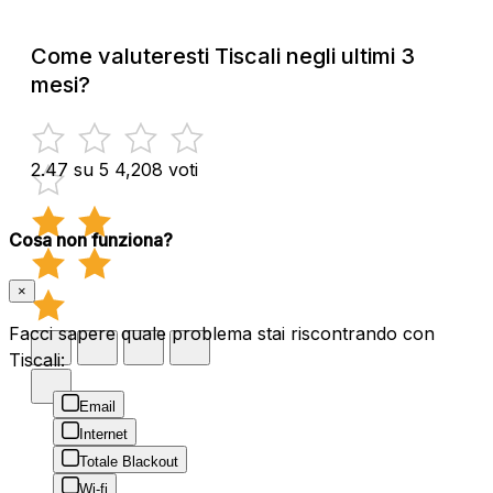
Come valuteresti Tiscali negli ultimi 3
mesi?
2.47 su 5
4,208 voti
Cosa non funziona?
×
Facci sapere quale problema stai riscontrando con
Tiscali:
Email
Internet
Totale Blackout
Wi-fi