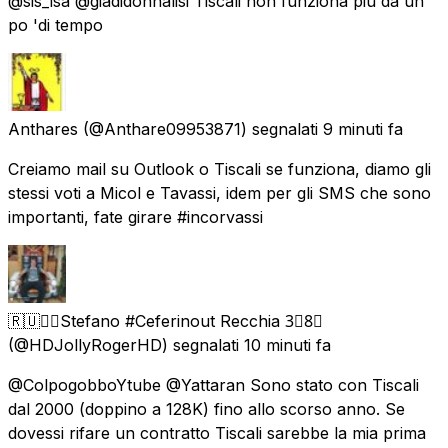
@sis_isa @giadidonnalisi Tiscali non funziona più da un
po 'di tempo
Anthares
(@Anthare09953871) segnalati
9 minuti fa
Creiamo mail su Outlook o Tiscali se funziona, diamo gli
stessi voti a Micol e Tavassi, idem per gli SMS che sono
importanti, fate girare #incorvassi
🇷🇺🏴‍☠️Stefano #Ceferinout Recchia 3⃣8⃣
(@HDJollyRogerHD) segnalati
10 minuti fa
@ColpogobboYtube @Yattaran Sono stato con Tiscali
dal 2000 (doppino a 128K) fino allo scorso anno. Se
dovessi rifare un contratto Tiscali sarebbe la mia prima