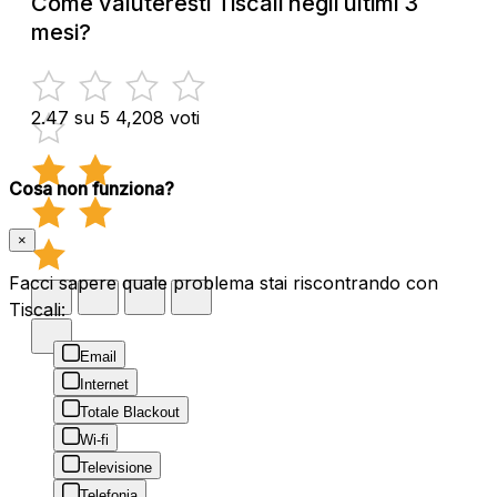
Come valuteresti Tiscali negli ultimi 3
mesi?
2.47 su 5
4,208 voti
Cosa non funziona?
×
Facci sapere quale problema stai riscontrando con
Tiscali:
Email
Internet
Totale Blackout
Wi-fi
Televisione
Telefonia