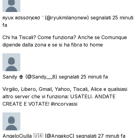
яуυк яσѕѕσηєяσ 
(@ryukmilanonew) segnalati
25 minuti
fa
Chi ha Tiscali? Come funziona? Anche se Comunque
dipende dalla zona e se si ha fibra to home
Sandy 🍿
(@Sandy___8) segnalati
25 minuti fa
Virgilio, Libero, Gmail, Yahoo, Tiscali, Alice e qualsiasi
altro server che vi funziona: USATELI. ANDATE
CREATE E VOTATE! #incorvassi
AngeloCiulla 🇺🇦
(@AngekoC) segnalati
27 minuti fa