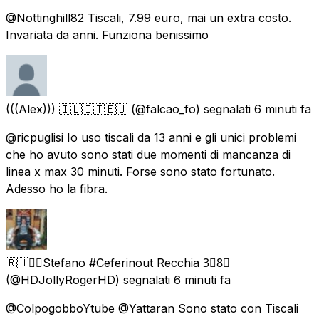
@Nottinghill82 Tiscali, 7.99 euro, mai un extra costo.
Invariata da anni. Funziona benissimo
(((Alex))) 🇮🇱🇮🇹🇪🇺
(@falcao_fo) segnalati
6 minuti fa
@ricpuglisi Io uso tiscali da 13 anni e gli unici problemi
che ho avuto sono stati due momenti di mancanza di
linea x max 30 minuti. Forse sono stato fortunato.
Adesso ho la fibra.
🇷🇺🏴‍☠️Stefano #Ceferinout Recchia 3⃣8⃣
(@HDJollyRogerHD) segnalati
6 minuti fa
@ColpogobboYtube @Yattaran Sono stato con Tiscali