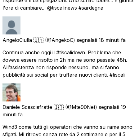
risponde e ti da spiegazioni. Uno schifo totale... È giunta
l'ora di cambiare... @tiscalinews #sardegna
AngeloCiulla 🇺🇦
(@AngekoC) segnalati
18 minuti fa
Continua anche oggi il #tiscalidown. Problema che
doveva essere risolto in 2h ma ne sono passate 48h.
All’assistenza non risponde nessuno, ma si fanno
pubblicità sui social per truffare nuovi clienti. #tiscali
Daniele Scasciafratte 🇮🇹
(@Mte90Net) segnalati
19
minuti fa
Wind3 come tutti gli operatori che vanno su rame sono
sfigati. Mi ritrovo senza rete da 2 settimane e per il 5