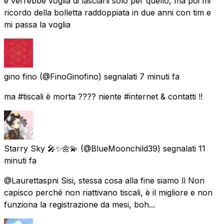
e verrebbe voglia di lasciarli solo per quello, ma poi mi
ricordo della bolletta raddoppiata in due anni con tim e
mi passa la voglia
gino fino
(@FinoGinofino) segnalati
7 minuti fa
ma #tiscali è morta ???? niente #internet & contatti !!
Starry Sky 🎤✨🌼💫
(@BlueMoonchild39) segnalati
11
minuti fa
@Laurettaspni Sisi, stessa cosa alla fine siamo lì Non
capisco perché non riattivano tiscali, è il migliore e non
funziona la registrazione da mesi, boh...