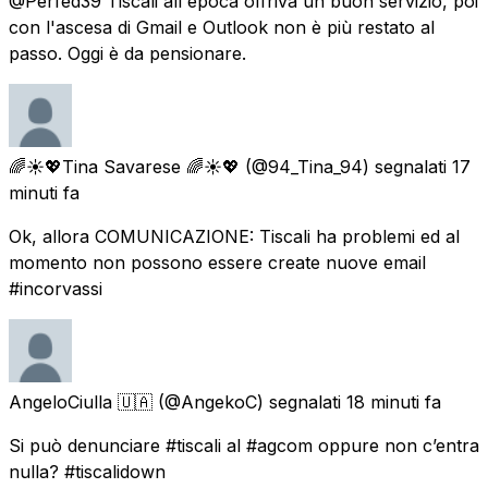
@Perfed39 Tiscali all'epoca offriva un buon servizio, poi
con l'ascesa di Gmail e Outlook non è più restato al
passo. Oggi è da pensionare.
🌈☀️💖Tina Savarese 🌈☀️💖
(@94_Tina_94) segnalati
17
minuti fa
Ok, allora COMUNICAZIONE: Tiscali ha problemi ed al
momento non possono essere create nuove email
#incorvassi
AngeloCiulla 🇺🇦
(@AngekoC) segnalati
18 minuti fa
Si può denunciare #tiscali al #agcom oppure non c’entra
nulla? #tiscalidown