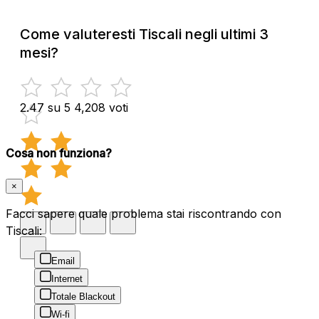
Come valuteresti Tiscali negli ultimi 3
mesi?
2.47 su 5
4,208 voti
Cosa non funziona?
×
Facci sapere quale problema stai riscontrando con
Tiscali:
Email
Internet
Totale Blackout
Wi-fi