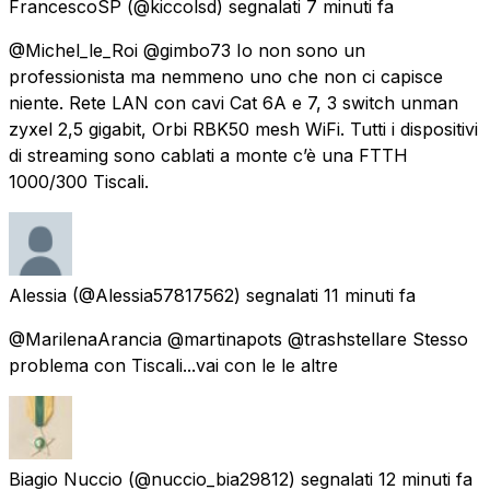
FrancescoSP
(@kiccolsd) segnalati
7 minuti fa
@Michel_le_Roi @gimbo73 Io non sono un
professionista ma nemmeno uno che non ci capisce
niente. Rete LAN con cavi Cat 6A e 7, 3 switch unman
zyxel 2,5 gigabit, Orbi RBK50 mesh WiFi. Tutti i dispositivi
di streaming sono cablati a monte c’è una FTTH
1000/300 Tiscali.
Alessia
(@Alessia57817562) segnalati
11 minuti fa
@MarilenaArancia @martinapots @trashstellare Stesso
problema con Tiscali...vai con le le altre
Biagio Nuccio
(@nuccio_bia29812) segnalati
12 minuti fa