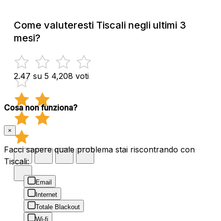
Come valuteresti Tiscali negli ultimi 3
mesi?
2.47 su 5
4,208 voti
Cosa non funziona?
×
Facci sapere quale problema stai riscontrando con
Tiscali:
Email
Internet
Totale Blackout
Wi-fi