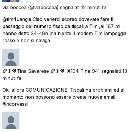
via boccea
(@viaboccea) segnalati
12 minuti fa
@tim4uangie Ciao venerdi scorso dovevate fare il
passaggio del numero fisso da tiscali a Tim ,al 187 mi
hanno detto 24-48h ma niente il modem Tim lampeggia
rosso e non si naviga
🌈☀️💖Tina Savarese 🌈☀️💖
(@94_Tina_94) segnalati
13
minuti fa
Ok, allora COMUNICAZIONE: Tiscali ha problemi ed al
momento non possono essere create nuove email
#incorvassi