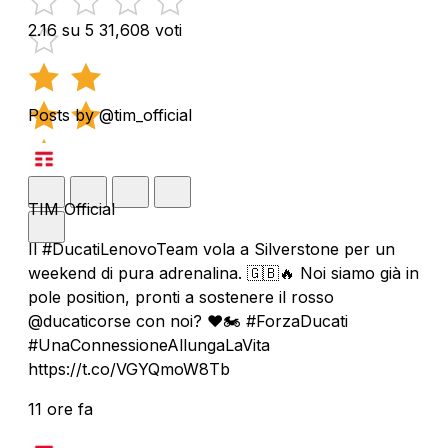
2.16 su 5
31,608 voti
Posts by @tim_official
TIM Official
Il #DucatiLenovoTeam vola a Silverstone per un
weekend di pura adrenalina. 🇬🇧🔥 Noi siamo già in
pole position, pronti a sostenere il rosso
@ducaticorse con noi? ❤️🏍️ #ForzaDucati
#UnaConnessioneAllungaLaVita
https://t.co/VGYQmoW8Tb
11 ore fa