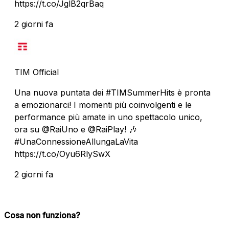
https://t.co/JglB2qrBaq
2 giorni fa
TIM Official
Una nuova puntata dei #TIMSummerHits è pronta
a emozionarci! I momenti più coinvolgenti e le
performance più amate in uno spettacolo unico,
ora su @RaiUno e @RaiPlay! 🎶
#UnaConnessioneAllungaLaVita
https://t.co/Oyu6RlySwX
2 giorni fa
Cosa non funziona?