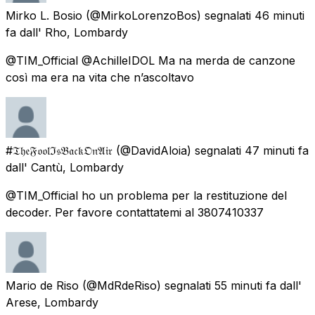
Mirko L. Bosio
(@MirkoLorenzoBos) segnalati
46 minuti
fa
dall'
Rho, Lombardy
@TIM_Official @AchilleIDOL Ma na merda de canzone
così ma era na vita che n’ascoltavo
#𝔗𝔥𝔢𝔉𝔬𝔬𝔩ℑ𝔰𝔅𝔞𝔠𝔨𝔒𝔫𝔄𝔦𝔯
(@DavidAloia) segnalati
47 minuti fa
dall'
Cantù, Lombardy
@TIM_Official ho un problema per la restituzione del
decoder. Per favore contattatemi al 3807410337
Mario de Riso
(@MdRdeRiso) segnalati
55 minuti fa
dall'
Arese, Lombardy