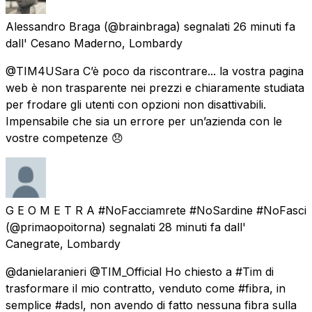
Alessandro Braga
(@brainbraga) segnalati
26 minuti fa
dall'
Cesano Maderno, Lombardy
@TIM4USara C’è poco da riscontrare... la vostra pagina
web è non trasparente nei prezzi e chiaramente studiata
per frodare gli utenti con opzioni non disattivabili.
Impensabile che sia un errore per un’azienda con le
vostre competenze 😞
G E O M E T R A #NoFacciamrete #NoSardine #NoFasci
(@primaopoitorna) segnalati
28 minuti fa
dall'
Canegrate, Lombardy
@danielaranieri @TIM_Official Ho chiesto a #Tim di
trasformare il mio contratto, venduto come #fibra, in
semplice #adsl, non avendo di fatto nessuna fibra sulla