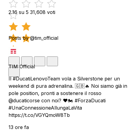
2.16 su 5
31,608 voti
Posts by @tim_official
TIM Official
Il #DucatiLenovoTeam vola a Silverstone per un
weekend di pura adrenalina. 🇬🇧🔥 Noi siamo già in
pole position, pronti a sostenere il rosso
@ducaticorse con noi? ❤️🏍️ #ForzaDucati
#UnaConnessioneAllungaLaVita
https://t.co/VGYQmoW8Tb
13 ore fa