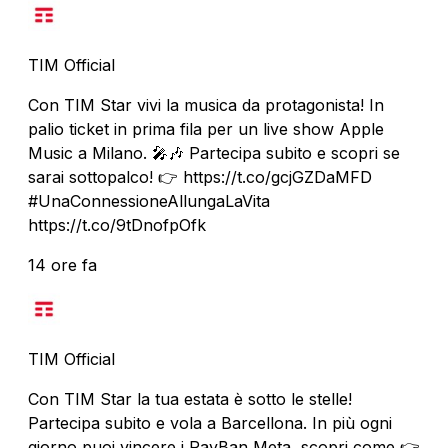
TIM Official
Con TIM Star vivi la musica da protagonista! In
palio ticket in prima fila per un live show Apple
Music a Milano. 🎤🎶 Partecipa subito e scopri se
sarai sottopalco! 👉 https://t.co/gcjGZDaMFD
#UnaConnessioneAllungaLaVita
https://t.co/9tDnofpOfk
14 ore fa
TIM Official
Con TIM Star la tua estata è sotto le stelle!
Partecipa subito e vola a Barcellona. In più ogni
giorno puoi vincere i RayBan Meta, scopri come 👉