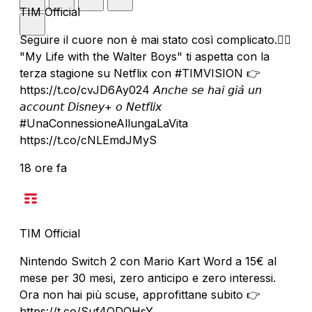
TIM Official
Seguire il cuore non è mai stato così complicato.❤️‍🔥
"My Life with the Walter Boys" ti aspetta con la
terza stagione su Netflix con #TIMVISION 👉
https://t.co/cvJD6Ay024 𝘈𝘯𝘤𝘩𝘦 𝘴𝘦 𝘩𝘢𝘪 𝘨𝘪𝘢̀ 𝘶𝘯
𝘢𝘤𝘤𝘰𝘶𝘯𝘵 𝘋𝘪𝘴𝘯𝘦𝘺+ 𝘰 𝘕𝘦𝘵𝘧𝘭𝘪𝘹
#UnaConnessioneAllungaLaVita
https://t.co/cNLEmdJMyS
18 ore fa
TIM Official
Nintendo Switch 2 con Mario Kart Word a 15€ al
mese per 30 mesi, zero anticipo e zero interessi.
Ora non hai più scuse, approfittane subito 👉
https://t.co/Suf4ODOHsY