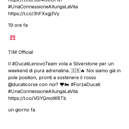
#UnaConnessioneAllungaLaVita
https://t.co/3hFXxgj3Vy
19 ore fa
TIM Official
Il #DucatiLenovoTeam vola a Silverstone per un
weekend di pura adrenalina. 🇬🇧🔥 Noi siamo già in
pole position, pronti a sostenere il rosso
@ducaticorse con noi? ❤️🏍️ #ForzaDucati
#UnaConnessioneAllungaLaVita
https://t.co/VGYQmoW8Tb
un giorno fa