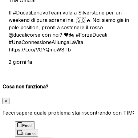
TIM Official
Il #DucatiLenovoTeam vola a Silverstone per un
weekend di pura adrenalina. 🇬🇧🔥 Noi siamo già in
pole position, pronti a sostenere il rosso
@ducaticorse con noi? ❤️🏍️ #ForzaDucati
#UnaConnessioneAllungaLaVita
https://t.co/VGYQmoW8Tb
2 giorni fa
Cosa non funziona?
×
Facci sapere quale problema stai riscontrando con TIM:
Email
Internet