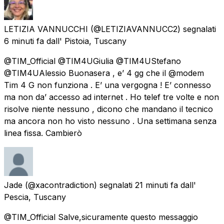
LETIZIA VANNUCCHI
(@LETIZIAVANNUCC2) segnalati
6 minuti fa
dall'
Pistoia, Tuscany
@TIM_Official @TIM4UGiulia @TIM4UStefano
@TIM4UAlessio Buonasera , e’ 4 gg che il @modem
Tim 4 G non funziona . E’ una vergogna ! E’ connesso
ma non da’ accesso ad internet . Ho telef tre volte e non
risolve niente nessuno , dicono che mandano il tecnico
ma ancora non ho visto nessuno . Una settimana senza
linea fissa. Cambierò
Jade
(@xacontradiction) segnalati
21 minuti fa
dall'
Pescia, Tuscany
@TIM_Official Salve,sicuramente questo messaggio