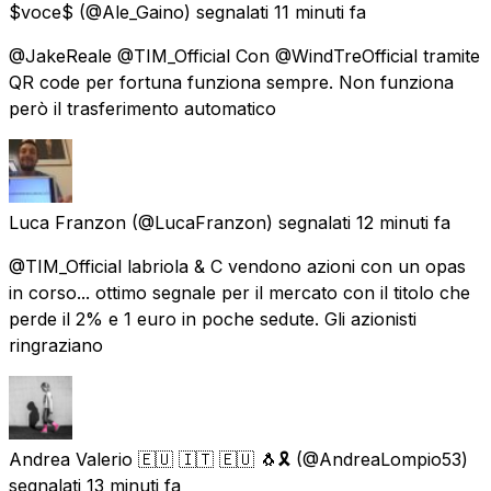
$voce$
(@Ale_Gaino) segnalati
11 minuti fa
@JakeReale @TIM_Official Con @WindTreOfficial tramite
QR code per fortuna funziona sempre. Non funziona
però il trasferimento automatico
Luca Franzon
(@LucaFranzon) segnalati
12 minuti fa
@TIM_Official labriola & C vendono azioni con un opas
in corso... ottimo segnale per il mercato con il titolo che
perde il 2% e 1 euro in poche sedute. Gli azionisti
ringraziano
Andrea Valerio 🇪🇺 🇮🇹 🇪🇺 🐧🎗️
(@AndreaLompio53)
segnalati
13 minuti fa