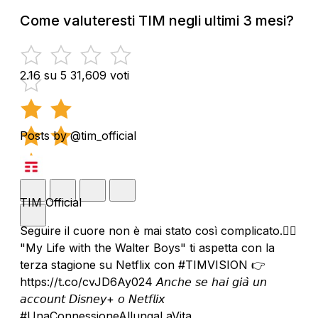
Come valuteresti TIM negli ultimi 3 mesi?
2.16 su 5
31,609 voti
Posts by @tim_official
TIM Official
Seguire il cuore non è mai stato così complicato.❤️‍🔥
"My Life with the Walter Boys" ti aspetta con la
terza stagione su Netflix con #TIMVISION 👉
https://t.co/cvJD6Ay024 𝘈𝘯𝘤𝘩𝘦 𝘴𝘦 𝘩𝘢𝘪 𝘨𝘪𝘢̀ 𝘶𝘯
𝘢𝘤𝘤𝘰𝘶𝘯𝘵 𝘋𝘪𝘴𝘯𝘦𝘺+ 𝘰 𝘕𝘦𝘵𝘧𝘭𝘪𝘹
#UnaConnessioneAllungaLaVita