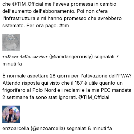
che @TIM_Official me l'aveva promessa in cambio
dell'aumento dell'abbonamento. Poi non c'era
l'infrastruttura e mi hanno promesso che avrebbero
sistemato. Per ora pago. #tim
⭑𝓪𝓵𝓫𝓮𝓻𝓸 𝓭𝓮𝓵𝓵𝓪 𝓶𝓸𝓻𝓽𝓮 ⭑
(@iamdangerously) segnalati
7
minuti fa
È normale aspettare 28 giorni per l'attivazione dell'FWA?
Attendo risposta qui visto che il 187 è utile quanto un
frigorifero al Polo Nord e i reclami e la mia PEC mandata
2 settimane fa sono stati ignorati. @TIM_Official
enzoarcella
(@enzoarcella) segnalati
8 minuti fa