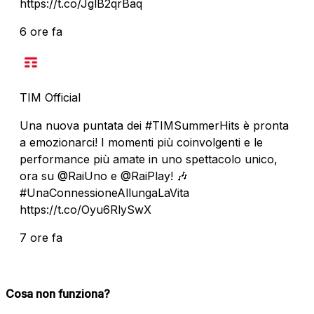
https://t.co/JglB2qrBaq
6 ore fa
TIM Official
Una nuova puntata dei #TIMSummerHits è pronta
a emozionarci! I momenti più coinvolgenti e le
performance più amate in uno spettacolo unico,
ora su @RaiUno e @RaiPlay! 🎶
#UnaConnessioneAllungaLaVita
https://t.co/Oyu6RlySwX
7 ore fa
Cosa non funziona?