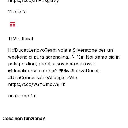
https://t.co/3hFXxgj3Vy
11 ore fa
TIM Official
Il #DucatiLenovoTeam vola a Silverstone per un
weekend di pura adrenalina. 🇬🇧🔥 Noi siamo già in
pole position, pronti a sostenere il rosso
@ducaticorse con noi? ❤️🏍️ #ForzaDucati
#UnaConnessioneAllungaLaVita
https://t.co/VGYQmoW8Tb
un giorno fa
Cosa non funziona?