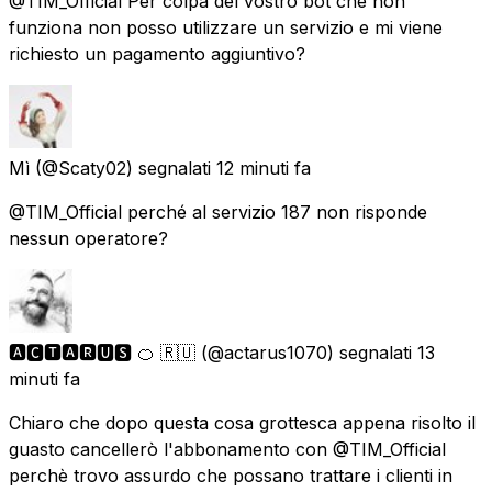
@TIM_Official Per colpa del vostro bot che non
funziona non posso utilizzare un servizio e mi viene
richiesto un pagamento aggiuntivo?
Mì
(@Scaty02) segnalati
12 minuti fa
@TIM_Official perché al servizio 187 non risponde
nessun operatore?
🅰🅲🆃🅰🆁🆄🆂 🍊 🇷🇺
(@actarus1070) segnalati
13
minuti fa
Chiaro che dopo questa cosa grottesca appena risolto il
guasto cancellerò l'abbonamento con @TIM_Official
perchè trovo assurdo che possano trattare i clienti in