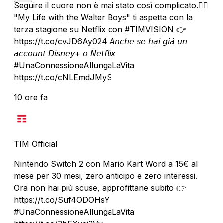
Seguire il cuore non è mai stato così complicato.❤️‍🔥
"My Life with the Walter Boys" ti aspetta con la
terza stagione su Netflix con #TIMVISION 👉
https://t.co/cvJD6Ay024 𝘈𝘯𝘤𝘩𝘦 𝘴𝘦 𝘩𝘢𝘪 𝘨𝘪𝘢̀ 𝘶𝘯
𝘢𝘤𝘤𝘰𝘶𝘯𝘵 𝘋𝘪𝘴𝘯𝘦𝘺+ 𝘰 𝘕𝘦𝘵𝘧𝘭𝘪𝘹
#UnaConnessioneAllungaLaVita
https://t.co/cNLEmdJMyS
10 ore fa
TIM Official
Nintendo Switch 2 con Mario Kart Word a 15€ al
mese per 30 mesi, zero anticipo e zero interessi.
Ora non hai più scuse, approfittane subito 👉
https://t.co/Suf4ODOHsY
#UnaConnessioneAllungaLaVita