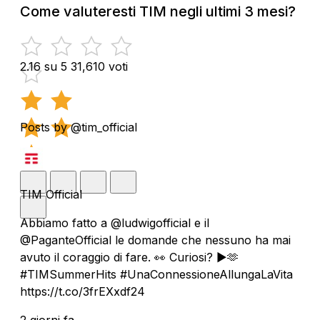
Come valuteresti TIM negli ultimi 3 mesi?
2.16 su 5
31,610 voti
Posts by @tim_official
TIM Official
Abbiamo fatto a @ludwigofficial e il
@PaganteOfficial le domande che nessuno ha mai
avuto il coraggio di fare. 👀 Curiosi? ▶️🫶
#TIMSummerHits #UnaConnessioneAllungaLaVita
https://t.co/3frEXxdf24
2 giorni fa