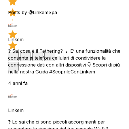
Posts by @LinkemSpa
Linkem
❓ Sai cosa è il Tethering? 📱 E’ una funzionalità che
consente ai telefoni cellulari di condividere la
connessione dati con altri dispositivi 👇 Scopri di più
nella nostra Guida #ScopriloConLinkem
4 anni fa
Linkem
❓ Lo sai che ci sono piccoli accorgimenti per
aumentare la ricezione del tuo segnale Wi-Fi?