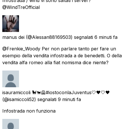
Infostrada / wind vi sono saltati i server?
@WindTreOfficial
manus dei
(@Alessan88169503) segnalati
6 minuti fa
@Frenkie_Woody Per non parlare tanto per fare un
esempio della vendita infostrada a de benedetti. O della
vendita alfa romeo alla fiat nomisma dice niente?
isauramiccoli 🐩🐕‍🦺#iostoconlaJuventus🤍🖤🤍🖤
(@isamiccoli52) segnalati
9 minuti fa
Infostrada non funziona