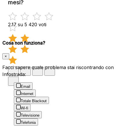
mesi?
2.17 su 5
420 voti
Cosa non funziona?
×
Facci sapere quale problema stai riscontrando con
Infostrada:
Email
Internet
Totale Blackout
Wi-fi
Televisione
Telefonia