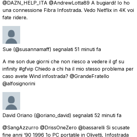
@DAZN_HELP_ITA @AndrewLotta89 A bugiardi! Io ho
una connessione Fibra Infostrada. Vedo Netflix in 4K voi
fate ridere.
Sue
(@susannamaff) segnalati
51 minuti fa
A me son due giorni che non riesco a vedere il gf su
infinity #gfvip Chiedo a chi ha il mio stesso problema per
caso avete Wind infostrada? @GrandeFratello
@alfosignorini
David Oriano
(@oriano_david) segnalati
52 minuti fa
@SangAzzurro @DrissOneZero @bassarelli Si scusate
fine anni ‘90 1996 1o PC portatile in Olivetti, Infostrada