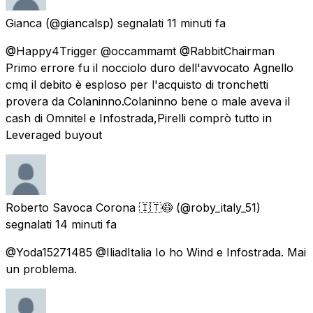
Gianca
(@giancalsp) segnalati
11 minuti fa
@Happy4Trigger @occammamt @RabbitChairman
Primo errore fu il nocciolo duro dell'avvocato Agnello
cmq il debito è esploso per l'acquisto di tronchetti
provera da Colaninno.Colaninno bene o male aveva il
cash di Omnitel e Infostrada,Pirelli comprò tutto in
Leveraged buyout
Roberto Savoca Corona 🇮🇹😷
(@roby_italy_51)
segnalati
14 minuti fa
@Yoda15271485 @IliadItalia Io ho Wind e Infostrada. Mai
un problema.