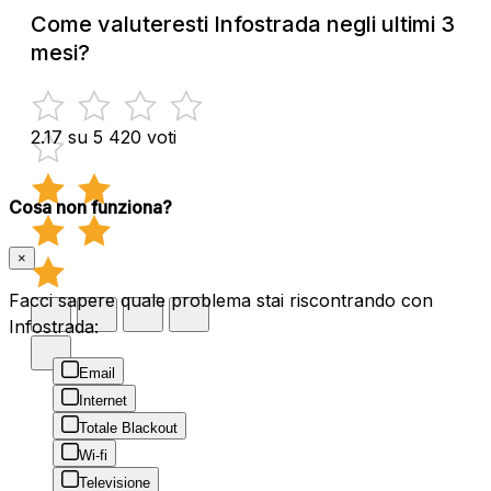
Come valuteresti Infostrada negli ultimi 3
mesi?
2.17 su 5
420 voti
Cosa non funziona?
×
Facci sapere quale problema stai riscontrando con
Infostrada:
Email
Internet
Totale Blackout
Wi-fi
Televisione