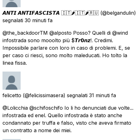
𝘼𝙉𝙏𝙄 𝘼𝙉𝙏𝙄𝙁𝘼𝙎𝘾𝙄𝙎𝙏𝘼 🇮🇹🌶🇮🇹🌶🇷🇺
(@belgandulin)
segnalati
30 minuti fa
@the_backdoorTM @alposto Posso? Quelli di @wind
infostrada sono mooolto più $𝙏𝙧𝟬𝙣𝙯!. Credimi.
Impossibile parlare con loro in caso di problemi. E, se
per caso ci riesci, sono molto maleducati. Ho tolto la
linea fissa.
felicetto
(@felicissimasera) segnalati
31 minuti fa
@Lolicchia @schifoschifo Io li ho denunciati due volte...
infostrada ed enel. Quello infostrada è stato anche
condannato per truffa e falso, visto che aveva firmato
un contratto a nome dei miei.