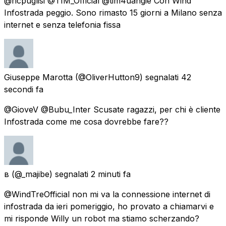
@ricpuglisi @TIM_Official @tim4uangie Con Wind
Infostrada peggio. Sono rimasto 15 giorni a Milano senza
internet e senza telefonia fissa
Giuseppe Marotta
(@OliverHutton9) segnalati
42
secondi fa
@GioveV @Bubu_Inter Scusate ragazzi, per chi è cliente
Infostrada come me cosa dovrebbe fare??
в
(@_majibe) segnalati
2 minuti fa
@WindTreOfficial non mi va la connessione internet di
infostrada da ieri pomeriggio, ho provato a chiamarvi e
mi risponde Willy un robot ma stiamo scherzando?