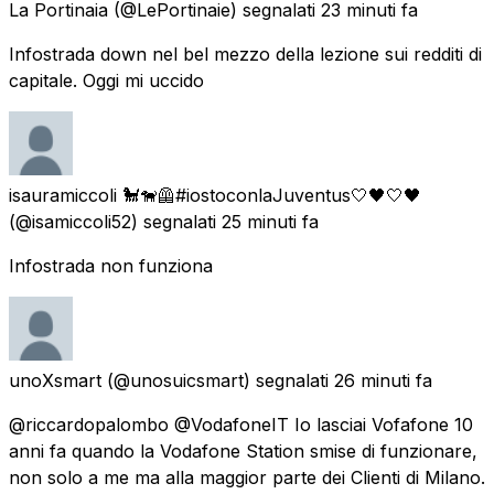
La Portinaia
(@LePortinaie) segnalati
23 minuti fa
Infostrada down nel bel mezzo della lezione sui redditi di
capitale. Oggi mi uccido
isauramiccoli 🐩🐕‍🦺#iostoconlaJuventus🤍🖤🤍🖤
(@isamiccoli52) segnalati
25 minuti fa
Infostrada non funziona
unoXsmart
(@unosuicsmart) segnalati
26 minuti fa
@riccardopalombo @VodafoneIT Io lasciai Vofafone 10
anni fa quando la Vodafone Station smise di funzionare,
non solo a me ma alla maggior parte dei Clienti di Milano.