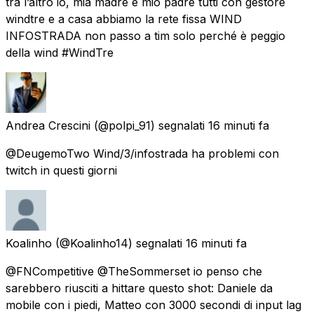
tra l’altro io, mia madre e mio padre tutti con gestore
windtre e a casa abbiamo la rete fissa WIND
INFOSTRADA non passo a tim solo perché è peggio
della wind #WindTre
Andrea Crescini
(@polpi_91) segnalati
16 minuti fa
@DeugemoTwo Wind/3/infostrada ha problemi con
twitch in questi giorni
Koalinho
(@Koalinho14) segnalati
16 minuti fa
@FNCompetitive @TheSommerset io penso che
sarebbero riusciti a hittare questo shot: Daniele da
mobile con i piedi, Matteo con 3000 secondi di input lag