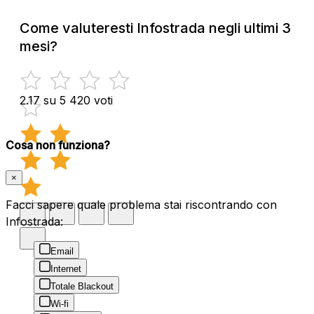
Come valuteresti Infostrada negli ultimi 3
mesi?
2.17 su 5
420 voti
Cosa non funziona?
×
Facci sapere quale problema stai riscontrando con
Infostrada:
Email
Internet
Totale Blackout
Wi-fi