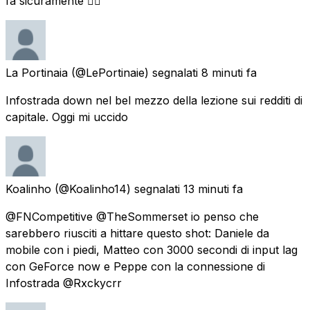
fa'sicuramente 😮‍💨
La Portinaia
(@LePortinaie) segnalati
8 minuti fa
Infostrada down nel bel mezzo della lezione sui redditi di
capitale. Oggi mi uccido
Koalinho
(@Koalinho14) segnalati
13 minuti fa
@FNCompetitive @TheSommerset io penso che
sarebbero riusciti a hittare questo shot: Daniele da
mobile con i piedi, Matteo con 3000 secondi di input lag
con GeForce now e Peppe con la connessione di
Infostrada @Rxckycrr