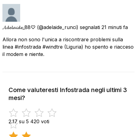
𝓐𝓭𝓮𝓵𝓪𝓲𝓭𝓮_88♡
(@adelaide_runci) segnalati
21 minuti fa
Allora non sono l'unica a riscontrare problemi sulla
linea #infostrada #windtre (Liguria) ho spento e riacceso
il modem e niente.
Come valuteresti Infostrada negli ultimi 3
mesi?
2.17 su 5
420 voti