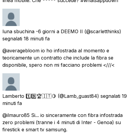
linea mobile. Che ***** succede? #whatsappdown
luna sbuchina -6 giorni a DEEMO II
(@scarletthinks)
segnalati
18 minuti fa
@averagebloom io ho infostrada al momento e
teoricamente un contratto che include la fibra se
disponibile, spero non mi facciano problemi <///<
Lamberto 1️⃣9️⃣🏆🇮🇹🍋
(@Lamb_guast84) segnalati
19
minuti fa
@ilmauro85 Si... io sinceramente con fibra infostrada
zero problemi (tranne i 4 minuti di Inter - Genoa) su
firestick e smart tv samsung.