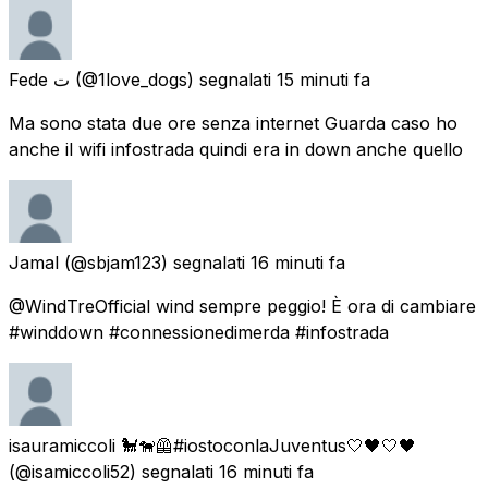
Fede ت
(@1love_dogs) segnalati
15 minuti fa
Ma sono stata due ore senza internet Guarda caso ho
anche il wifi infostrada quindi era in down anche quello
Jamal
(@sbjam123) segnalati
16 minuti fa
@WindTreOfficial wind sempre peggio! È ora di cambiare
#winddown #connessionedimerda #infostrada
isauramiccoli 🐩🐕‍🦺#iostoconlaJuventus🤍🖤🤍🖤
(@isamiccoli52) segnalati
16 minuti fa