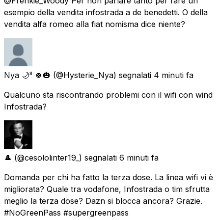
@Frenkie_Woody Per non parlare tanto per fare un
esempio della vendita infostrada a de benedetti. O della
vendita alfa romeo alla fiat nomisma dice niente?
Nya 🌙⁸ 🍀🎃
(@Hysterie_Nya) segnalati
4 minuti fa
Qualcuno sta riscontrando problemi con il wifi con wind
Infostrada?
🎩
(@cesololinter19_) segnalati
6 minuti fa
Domanda per chi ha fatto la terza dose. La linea wifi vi è
migliorata? Quale tra vodafone, Infostrada o tim sfrutta
meglio la terza dose? Dazn si blocca ancora? Grazie.
#NoGreenPass #supergreenpass