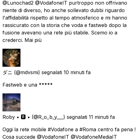
@Lunochad2 @VodafoneIT purtroppo non offrivano
niente di diverso, ho anche sollevato dubbi riguardo
l'affidabilità rispetto al tempo atmosferico e mi hanno
rassicurato con la storia che voda e fastweb dopo la
fusione avevano una rete più stabile. Scemo io a
crederci. Mai più
ダニ
(@mdvsmi) segnalati
10 minuti fa
Fastweb e una *****
Roby • 🆁 •
(@R_o_b_y___) segnalati
11 minuti fa
Oggi la rete mobile #Vodafone a #Roma centro fa pena !
Cosa succede @VodafoneIT @VodafoneMediaIT