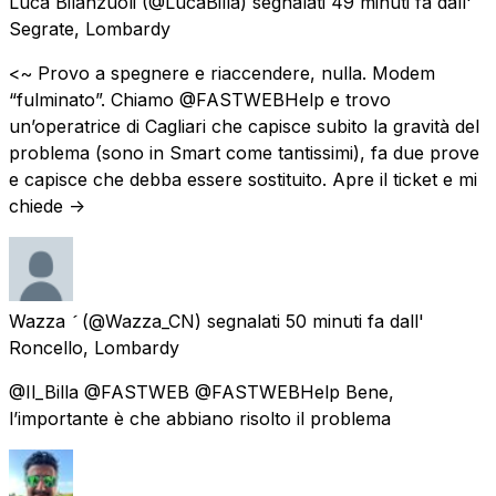
Luca Bilanzuoli
(@LucaBilla) segnalati
49 minuti fa
dall'
Segrate, Lombardy
<~ Provo a spegnere e riaccendere, nulla. Modem
“fulminato”. Chiamo @FASTWEBHelp e trovo
un’operatrice di Cagliari che capisce subito la gravità del
problema (sono in Smart come tantissimi), fa due prove
e capisce che debba essere sostituito. Apre il ticket e mi
chiede ->
Wazza 
(@Wazza_CN) segnalati
50 minuti fa
dall'
Roncello, Lombardy
@Il_Billa @FASTWEB @FASTWEBHelp Bene,
l’importante è che abbiano risolto il problema