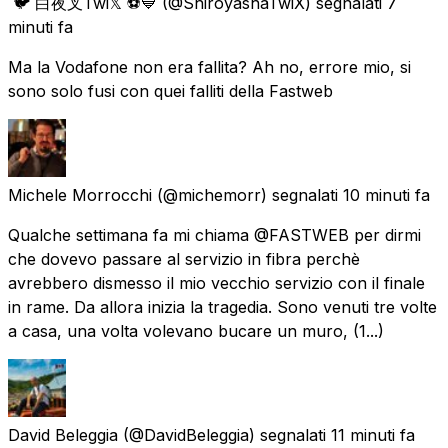
🐦 白夜叉Twi𝕏 ⚽💙
(@ShiroyashaTwiX) segnalati
7
minuti fa
Ma la Vodafone non era fallita? Ah no, errore mio, si
sono solo fusi con quei falliti della Fastweb
Michele Morrocchi
(@michemorr) segnalati
10 minuti fa
Qualche settimana fa mi chiama @FASTWEB per dirmi
che dovevo passare al servizio in fibra perchè
avrebbero dismesso il mio vecchio servizio con il finale
in rame. Da allora inizia la tragedia. Sono venuti tre volte
a casa, una volta volevano bucare un muro, (1...)
David Beleggia
(@DavidBeleggia) segnalati
11 minuti fa