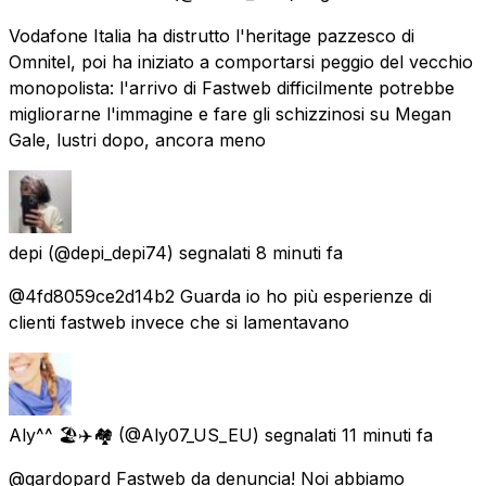
Vodafone Italia ha distrutto l'heritage pazzesco di
Omnitel, poi ha iniziato a comportarsi peggio del vecchio
monopolista: l'arrivo di Fastweb difficilmente potrebbe
migliorarne l'immagine e fare gli schizzinosi su Megan
Gale, lustri dopo, ancora meno
depi
(@depi_depi74) segnalati
8 minuti fa
@4fd8059ce2d14b2 Guarda io ho più esperienze di
clienti fastweb invece che si lamentavano
Aly^^ 🏖✈️🏘
(@Aly07_US_EU) segnalati
11 minuti fa
@gardopard Fastweb da denuncia! Noi abbiamo