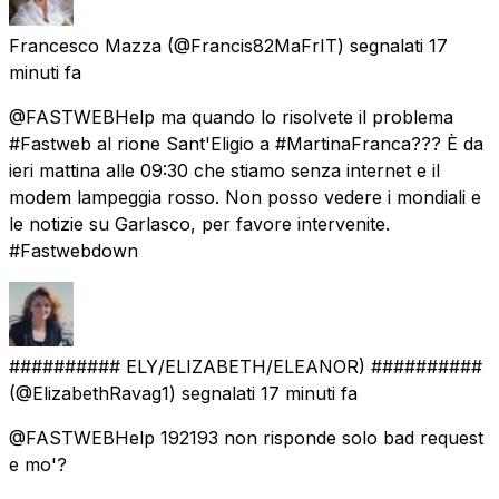
Francesco Mazza
(@Francis82MaFrIT) segnalati
17
minuti fa
@FASTWEBHelp ma quando lo risolvete il problema
#Fastweb al rione Sant'Eligio a #MartinaFranca??? È da
ieri mattina alle 09:30 che stiamo senza internet e il
modem lampeggia rosso. Non posso vedere i mondiali e
le notizie su Garlasco, per favore intervenite.
#Fastwebdown
########## ELY/ELIZABETH/ELEANOR) ##########
(@ElizabethRavag1) segnalati
17 minuti fa
@FASTWEBHelp 192193 non risponde solo bad request
e mo'?