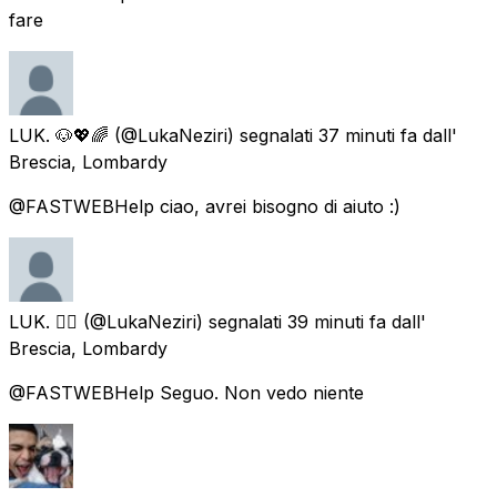
fare
LUK. 🐶💖🌈
(@LukaNeziri) segnalati
37 minuti fa
dall'
Brescia, Lombardy
@FASTWEBHelp ciao, avrei bisogno di aiuto :)
LUK. 🏳️‍🌈
(@LukaNeziri) segnalati
39 minuti fa
dall'
Brescia, Lombardy
@FASTWEBHelp Seguo. Non vedo niente