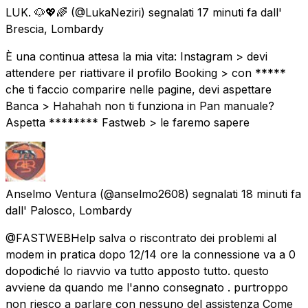
LUK. 🐶💖🌈
(@LukaNeziri) segnalati
17 minuti fa
dall'
Brescia, Lombardy
È una continua attesa la mia vita: Instagram > devi
attendere per riattivare il profilo Booking > con *****
che ti faccio comparire nelle pagine, devi aspettare
Banca > Hahahah non ti funziona in Pan manuale?
Aspetta ******** Fastweb > le faremo sapere
Anselmo Ventura
(@anselmo2608) segnalati
18 minuti fa
dall'
Palosco, Lombardy
@FASTWEBHelp salva o riscontrato dei problemi al
modem in pratica dopo 12/14 ore la connessione va a 0
dopodiché lo riavvio va tutto apposto tutto. questo
avviene da quando me l'anno consegnato . purtroppo
non riesco a parlare con nessuno del assistenza Come