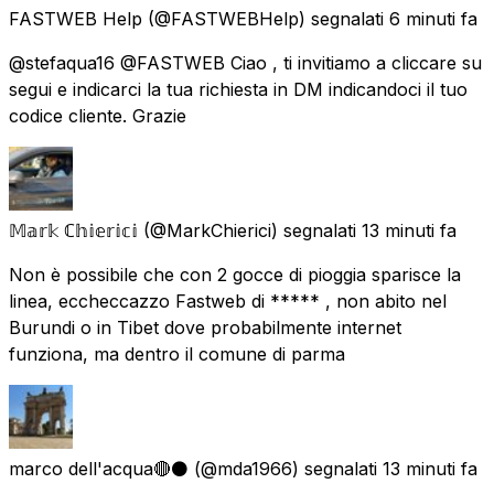
FASTWEB Help
(@FASTWEBHelp) segnalati
6 minuti fa
@stefaqua16 @FASTWEB Ciao , ti invitiamo a cliccare su
segui e indicarci la tua richiesta in DM indicandoci il tuo
codice cliente. Grazie
𝕄𝕒𝕣𝕜 ℂ𝕙𝕚𝕖𝕣𝕚𝕔𝕚
(@MarkChierici) segnalati
13 minuti fa
Non è possibile che con 2 gocce di pioggia sparisce la
linea, eccheccazzo Fastweb di ***** , non abito nel
Burundi o in Tibet dove probabilmente internet
funziona, ma dentro il comune di parma
marco dell'acqua🔴⚫
(@mda1966) segnalati
13 minuti fa