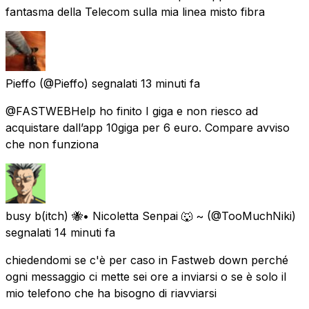
fantasma della Telecom sulla mia linea misto fibra
Pieffo
(@Pieffo) segnalati
13 minuti fa
@FASTWEBHelp ho finito I giga e non riesco ad
acquistare dall’app 10giga per 6 euro. Compare avviso
che non funziona
busy b(itch) 🐝• Nicoletta Senpai 🐺 ~
(@TooMuchNiki)
segnalati
14 minuti fa
chiedendomi se c'è per caso in Fastweb down perché
ogni messaggio ci mette sei ore a inviarsi o se è solo il
mio telefono che ha bisogno di riavviarsi