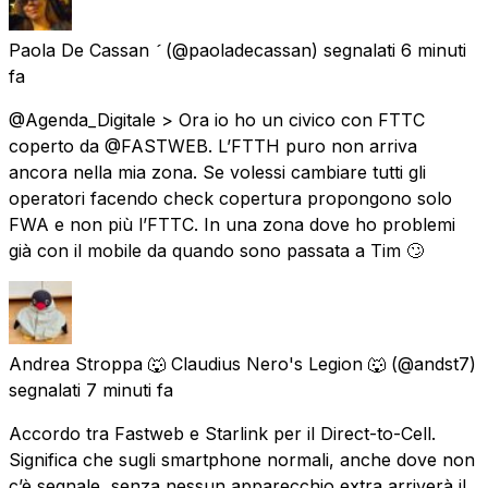
Paola De Cassan 
(@paoladecassan) segnalati
6 minuti
fa
@Agenda_Digitale > Ora io ho un civico con FTTC
coperto da @FASTWEB. L’FTTH puro non arriva
ancora nella mia zona. Se volessi cambiare tutti gli
operatori facendo check copertura propongono solo
FWA e non più l’FTTC. In una zona dove ho problemi
già con il mobile da quando sono passata a Tim 🙄
Andrea Stroppa 🐺 Claudius Nero's Legion 🐺
(@andst7)
segnalati
7 minuti fa
Accordo tra Fastweb e Starlink per il Direct-to-Cell.
Significa che sugli smartphone normali, anche dove non
c’è segnale, senza nessun apparecchio extra arriverà il