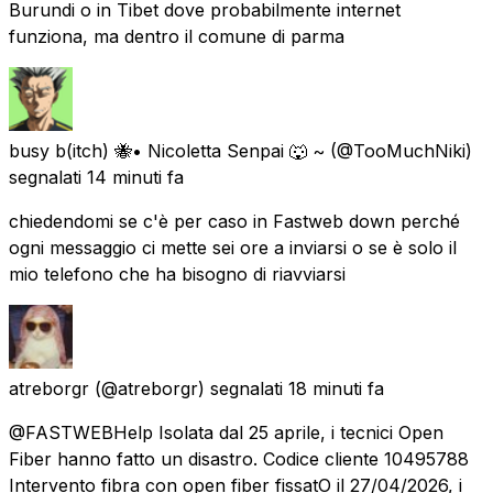
Burundi o in Tibet dove probabilmente internet
funziona, ma dentro il comune di parma
busy b(itch) 🐝• Nicoletta Senpai 🐺 ~
(@TooMuchNiki)
segnalati
14 minuti fa
chiedendomi se c'è per caso in Fastweb down perché
ogni messaggio ci mette sei ore a inviarsi o se è solo il
mio telefono che ha bisogno di riavviarsi
atreborgr
(@atreborgr) segnalati
18 minuti fa
@FASTWEBHelp Isolata dal 25 aprile, i tecnici Open
Fiber hanno fatto un disastro. Codice cliente 10495788
Intervento fibra con open fiber fissatO il 27/04/2026, i