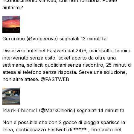
riconoscimento via web, che non funziona. Potete
aiutarmi?
Geronimo
(@volpeeuva) segnalati
13 minuti fa
Disservizio internet Fastweb dal 24/6, mai risolto: tecnico
intervenuto senza esito, ticket aperto da oltre una
settimana, solleciti quotidiani senza riscontro, 25 minuti di
attesa al telefono senza risposta. Serve una soluzione,
non altre attese. @FASTWEB
𝕄𝕒𝕣𝕜 ℂ𝕙𝕚𝕖𝕣𝕚𝕔𝕚
(@MarkChierici) segnalati
14 minuti fa
Non è possibile che con 2 gocce di pioggia sparisce la
linea, eccheccazzo Fastweb di ***** , non abito nel