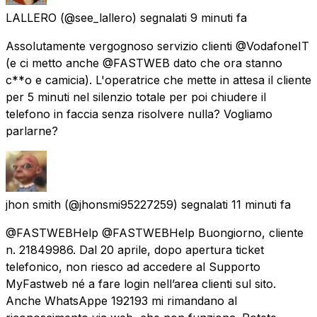
LALLERO
(@see_lallero) segnalati
9 minuti fa
Assolutamente vergognoso servizio clienti @VodafoneIT
(e ci metto anche @FASTWEB dato che ora stanno
c**o e camicia). L'operatrice che mette in attesa il cliente
per 5 minuti nel silenzio totale per poi chiudere il
telefono in faccia senza risolvere nulla? Vogliamo
parlarne?
jhon smith
(@jhonsmi95227259) segnalati
11 minuti fa
@FASTWEBHelp @FASTWEBHelp Buongiorno, cliente
n. 21849986. Dal 20 aprile, dopo apertura ticket
telefonico, non riesco ad accedere al Supporto
MyFastweb né a fare login nell’area clienti sul sito.
Anche WhatsAppe 192193 mi rimandano al