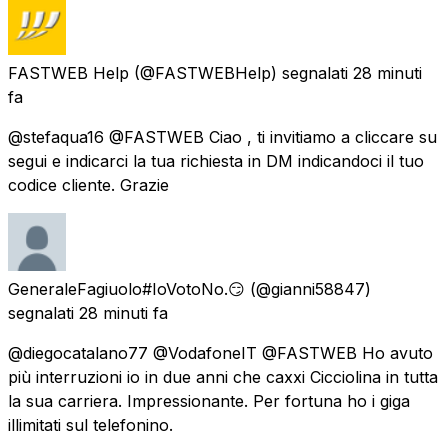
FASTWEB Help
(@FASTWEBHelp) segnalati
28 minuti
fa
@stefaqua16 @FASTWEB Ciao , ti invitiamo a cliccare su
segui e indicarci la tua richiesta in DM indicandoci il tuo
codice cliente. Grazie
GeneraleFagiuolo#IoVotoNo.😏
(@gianni58847)
segnalati
28 minuti fa
@diegocatalano77 @VodafoneIT @FASTWEB Ho avuto
più interruzioni io in due anni che caxxi Cicciolina in tutta
la sua carriera. Impressionante. Per fortuna ho i giga
illimitati sul telefonino.