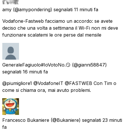
amy
(@amypondering) segnalati
11 minuti fa
Vodafone-Fastweb facciamo un accordo: se avete
deciso che una volta a settimana il Wi-Fi non mi deve
funzionare scalatemi le ore perse dal mensile
GeneraleFagiuolo#IoVotoNo.😏
(@gianni58847)
segnalati
16 minuti fa
@piumigliore1 @VodafoneIT @FASTWEB Con Tim o
come si chiama ora, mai avuto problemi.
Francesco Bukaniere
(@Bukaniere) segnalati
23 minuti
fa