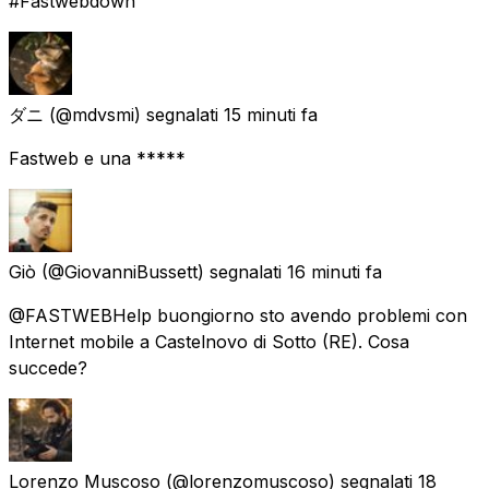
#Fastwebdown
ダニ
(@mdvsmi) segnalati
15 minuti fa
Fastweb e una *****
Giò
(@GiovanniBussett) segnalati
16 minuti fa
@FASTWEBHelp buongiorno sto avendo problemi con
Internet mobile a Castelnovo di Sotto (RE). Cosa
succede?
Lorenzo Muscoso
(@lorenzomuscoso) segnalati
18