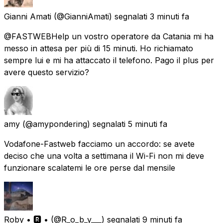
Gianni Amati
(@GianniAmati) segnalati
3 minuti fa
@FASTWEBHelp un vostro operatore da Catania mi ha
messo in attesa per più di 15 minuti. Ho richiamato
sempre lui e mi ha attaccato il telefono. Pago il plus per
avere questo servizio?
amy
(@amypondering) segnalati
5 minuti fa
Vodafone-Fastweb facciamo un accordo: se avete
deciso che una volta a settimana il Wi-Fi non mi deve
funzionare scalatemi le ore perse dal mensile
Roby • 🆁 •
(@R_o_b_y___) segnalati
9 minuti fa