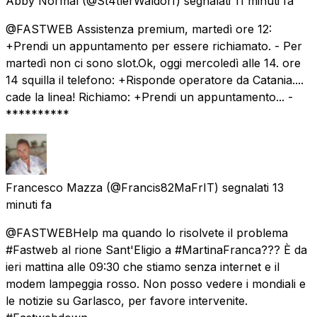
Abby Normal
(@St4tlerWaldorf) segnalati
11 minuti fa
@FASTWEB Assistenza premium, martedì ore 12:
+Prendi un appuntamento per essere richiamato. - Per
martedì non ci sono slot.Ok, oggi mercoledì alle 14. ore
14 squilla il telefono: +Risponde operatore da Catania....
cade la linea! Richiamo: +Prendi un appuntamento... -
**********
Francesco Mazza
(@Francis82MaFrIT) segnalati
13
minuti fa
@FASTWEBHelp ma quando lo risolvete il problema
#Fastweb al rione Sant'Eligio a #MartinaFranca??? È da
ieri mattina alle 09:30 che stiamo senza internet e il
modem lampeggia rosso. Non posso vedere i mondiali e
le notizie su Garlasco, per favore intervenite.