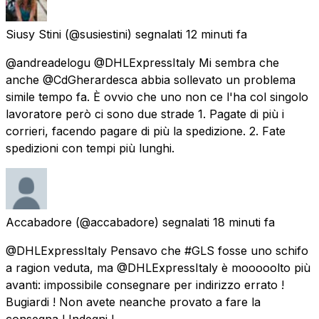
Siusy Stini
(@susiestini) segnalati
12 minuti fa
@andreadelogu @DHLExpressItaly Mi sembra che
anche @CdGherardesca abbia sollevato un problema
simile tempo fa. È ovvio che uno non ce l'ha col singolo
lavoratore però ci sono due strade 1. Pagate di più i
corrieri, facendo pagare di più la spedizione. 2. Fate
spedizioni con tempi più lunghi.
Accabadore
(@accabadore) segnalati
18 minuti fa
@DHLExpressItaly Pensavo che #GLS fosse uno schifo
a ragion veduta, ma @DHLExpressItaly è mooooolto più
avanti: impossibile consegnare per indirizzo errato !
Bugiardi ! Non avete neanche provato a fare la
consegna ! Indegni !