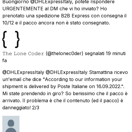
Buongiorno @DHLExpressItaly, potete rispondere
URGENTEMENTE al DM che vi ho inviato? Ho
prenotato una spedizione B2B Express con consegna il
10/12 e il pacco ancora non è stato consegnato.
𝚃𝚑𝚎 𝙻𝚘𝚗𝚎 𝙲𝚘𝚍𝚎𝚛
(@thelonec0der) segnalati
19 minuti
fa
@DHLExpressItaly @DHLExpressItaly Stamattina ricevo
un'email che dice "According to our information your
shipment is delivered by Poste Italiane on 16.09.2022.".
Mi state prendendo in giro? So benissimo che il pacco è
arrivato. Il problema è che il contenuto (ed il pacco) è
danneggiato! 2/3