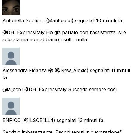
Antonella Scutiero
(@antoscut) segnalati
10 minuti fa
@DHLExpressItaly Ho già parlato con l'assistenza, si è
scusata ma non abbiamo risolto nulla.
Alessandra Fidanza 🌍
(@New_Alexie) segnalati
11 minuti
fa
@la_ccb1 @DHLExpressItaly Succede sempre così
ENRICO
(@ILSOB1LL4) segnalati
13 minuti fa
Servizio imbarazzante. Pacchi tenuti in “lavorazione”