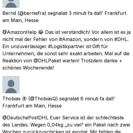
Bernd
(@berniefra) segnalati
3 minuti fa
dall'
Frankfurt
am Main, Hesse
@AmazonHelp 😂 Das ist verständlich! Vor allem ist es ja
nicht mal der Fehler von #Amazon, sondern von #DHL.
Ein unzuverlässiger #Logistikpartner ist Gift für
Unternehmen, die sonst sehr exakt arbeiten. Mal auf die
Reaktion von @DHLPaket warten! Trotzdem danke +
schönes Wochenende!
Thobias 🦋
(@ThobiasQ) segnalati
6 minuti fa
dall'
Frankfurt am Main, Hesse
@DeutschePostDHL Euer Service ist der schlechteste
des Landes. Wegen 0,04kg „zu viel“ ein Paket nach zwei
Wochen zurückzuschicken ist asozial. Mir fehlen die