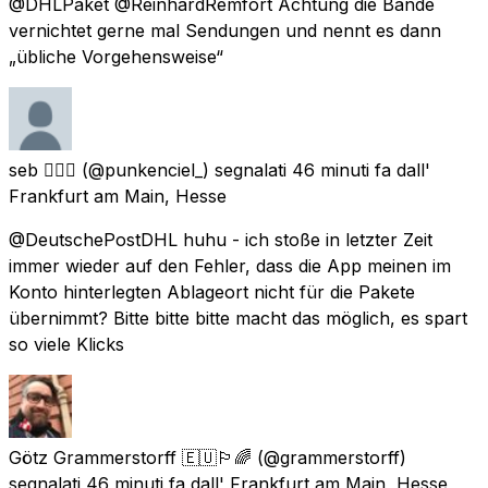
@DHLPaket @ReinhardRemfort Achtung die Bande
vernichtet gerne mal Sendungen und nennt es dann
„übliche Vorgehensweise“
seb 🙋🏼‍♂️
(@punkenciel_) segnalati
46 minuti fa
dall'
Frankfurt am Main, Hesse
@DeutschePostDHL huhu - ich stoße in letzter Zeit
immer wieder auf den Fehler, dass die App meinen im
Konto hinterlegten Ablageort nicht für die Pakete
übernimmt? Bitte bitte bitte macht das möglich, es spart
so viele Klicks
Götz Grammerstorff 🇪🇺🏳️‍🌈
(@grammerstorff)
segnalati
46 minuti fa
dall'
Frankfurt am Main, Hesse