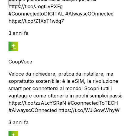
https://t.co/JogtLvPXFg
#CoonnectedtoDIGITAL #AlwayscOOnnected
https://t.co/Z1XxT1wdq7
3 anni fa
CoopVoce
Veloce da richiedere, pratica da installare, ma
soprattutto sostenibile: è la eSIM, la rivoluzione
smart per connettersi al mondo! Scopri tutti i
vantaggi e come ottenerla in pochi semplici passi:
https://t.co/zzALcYSRaN #CoonnectedToTECH
#AlwayscOOnnected https://t.co/WJiGowWhyW
3 anni fa