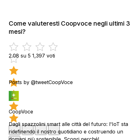
Come valuteresti Coopvoce negli ultimi 3
mesi?
2.08 su 5
1,397 voti
Posts by @tweetCoopVoce
CoopVoce
Dagli spazzolini smart alle città del futuro: l'IoT sta
ridefinendo il nostro quotidiano e costruendo un
domani più sostenibile. Scopri perché!