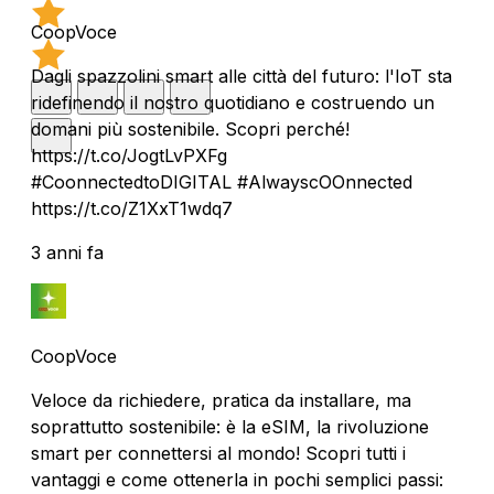
CoopVoce
Dagli spazzolini smart alle città del futuro: l'IoT sta
ridefinendo il nostro quotidiano e costruendo un
domani più sostenibile. Scopri perché!
https://t.co/JogtLvPXFg
#CoonnectedtoDIGITAL #AlwayscOOnnected
https://t.co/Z1XxT1wdq7
3 anni fa
CoopVoce
Veloce da richiedere, pratica da installare, ma
soprattutto sostenibile: è la eSIM, la rivoluzione
smart per connettersi al mondo! Scopri tutti i
vantaggi e come ottenerla in pochi semplici passi: