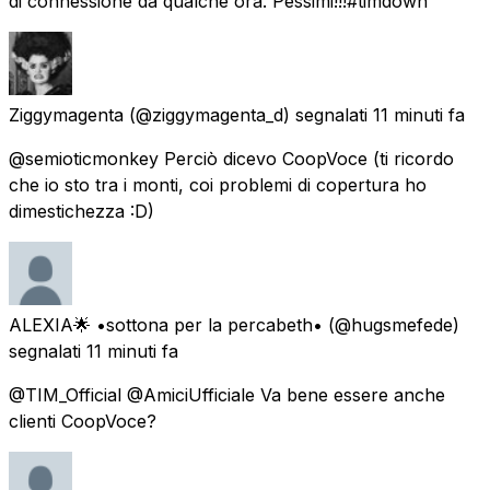
di connessione da qualche ora. Pessimi!!!#timdown
Ziggymagenta
(@ziggymagenta_d) segnalati
11 minuti fa
@semioticmonkey Perciò dicevo CoopVoce (ti ricordo
che io sto tra i monti, coi problemi di copertura ho
dimestichezza :D)
ALEXIA🌟 •sottona per la percabeth•
(@hugsmefede)
segnalati
11 minuti fa
@TIM_Official @AmiciUfficiale Va bene essere anche
clienti CoopVoce?