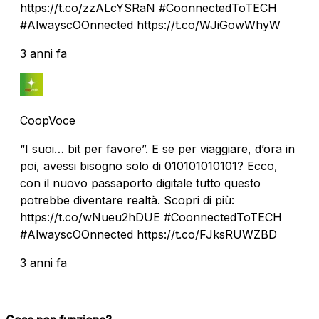
https://t.co/zzALcYSRaN #CoonnectedToTECH
#AlwayscOOnnected https://t.co/WJiGowWhyW
3 anni fa
CoopVoce
“I suoi… bit per favore”. E se per viaggiare, d’ora in
poi, avessi bisogno solo di 010101010101? Ecco,
con il nuovo passaporto digitale tutto questo
potrebbe diventare realtà. Scopri di più:
https://t.co/wNueu2hDUE #CoonnectedToTECH
#AlwayscOOnnected https://t.co/FJksRUWZBD
3 anni fa