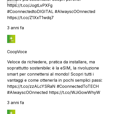
https://t.co/JogtLvPXFg
#CoonnectedtoDIGITAL #AlwayscOOnnected
https://t.co/Z1XxT1wdq7
3 anni fa
CoopVoce
Veloce da richiedere, pratica da installare, ma
soprattutto sostenibile: è la eSIM, la rivoluzione
smart per connettersi al mondo! Scopri tutti i
vantaggi e come ottenerla in pochi semplici passi:
https://t.co/zzALcYSRaN #CoonnectedToTECH
#AlwayscOOnnected https://t.co/WJiGowWhyW
3 anni fa