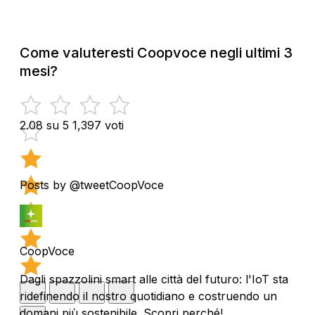
Come valuteresti Coopvoce negli ultimi 3
mesi?
2.08 su 5
1,397 voti
Posts by @tweetCoopVoce
CoopVoce
Dagli spazzolini smart alle città del futuro: l'IoT sta
ridefinendo il nostro quotidiano e costruendo un
domani più sostenibile. Scopri perché!