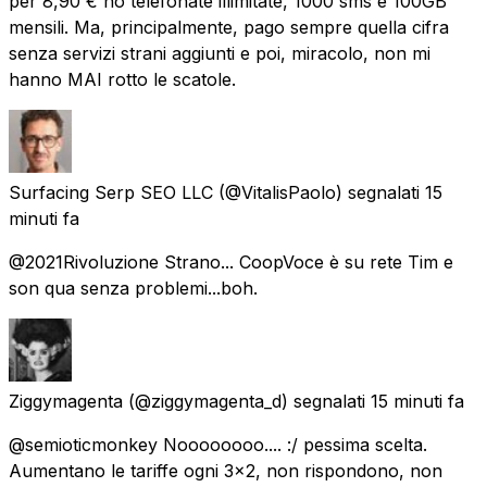
per 8,90 € ho telefonate illimitate, 1000 sms e 100GB
mensili. Ma, principalmente, pago sempre quella cifra
senza servizi strani aggiunti e poi, miracolo, non mi
hanno MAI rotto le scatole.
Surfacing Serp SEO LLC
(@VitalisPaolo) segnalati
15
minuti fa
@2021Rivoluzione Strano... CoopVoce è su rete Tim e
son qua senza problemi...boh.
Ziggymagenta
(@ziggymagenta_d) segnalati
15 minuti fa
@semioticmonkey Noooooooo.... :/ pessima scelta.
Aumentano le tariffe ogni 3x2, non rispondono, non