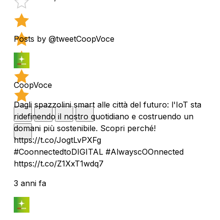
Posts by @tweetCoopVoce
CoopVoce
Dagli spazzolini smart alle città del futuro: l'IoT sta
ridefinendo il nostro quotidiano e costruendo un
domani più sostenibile. Scopri perché!
https://t.co/JogtLvPXFg
#CoonnectedtoDIGITAL #AlwayscOOnnected
https://t.co/Z1XxT1wdq7
3 anni fa