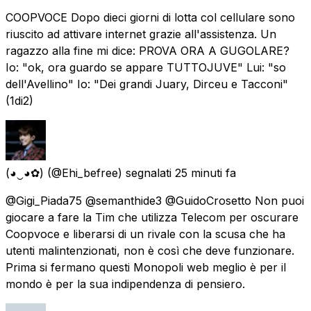
COOPVOCE Dopo dieci giorni di lotta col cellulare sono
riuscito ad attivare internet grazie all'assistenza. Un
ragazzo alla fine mi dice: PROVA ORA A GUGOLARE?
Io: "ok, ora guardo se appare TUTTOJUVE" Lui: "so
dell'Avellino" Io: "Dei grandi Juary, Dirceu e Tacconi"
(1di2)
(◕‿◕✿)
(@Ehi_befree) segnalati
25 minuti fa
@Gigi_Piada75 @semanthide3 @GuidoCrosetto Non puoi
giocare a fare la Tim che utilizza Telecom per oscurare
Coopvoce e liberarsi di un rivale con la scusa che ha
utenti malintenzionati, non è così che deve funzionare.
Prima si fermano questi Monopoli web meglio è per il
mondo è per la sua indipendenza di pensiero.