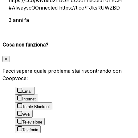
https://t.co/wNueu2hDUE #CoonnectedToTECH
#AlwayscOOnnected https://t.co/FJksRUWZBD
3 anni fa
Cosa non funziona?
×
Facci sapere quale problema stai riscontrando con
Coopvoce:
Email
Internet
Totale Blackout
Wi-fi
Televisione
Telefonia