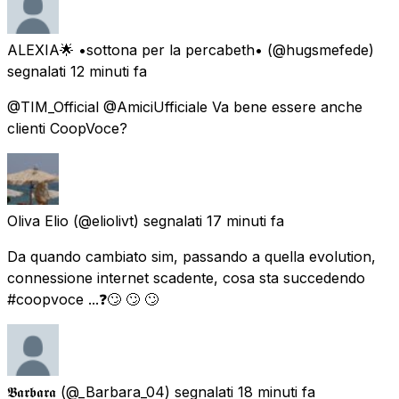
ALEXIA🌟 •sottona per la percabeth•
(@hugsmefede)
segnalati
12 minuti fa
@TIM_Official @AmiciUfficiale Va bene essere anche
clienti CoopVoce?
Oliva Elio
(@eliolivt) segnalati
17 minuti fa
Da quando cambiato sim, passando a quella evolution,
connessione internet scadente, cosa sta succedendo
#coopvoce ...❓🙄 🙄 🙄
𝕭𝖆𝖗𝖇𝖆𝖗𝖆
(@_Barbara_04) segnalati
18 minuti fa