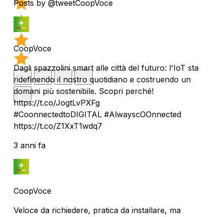
Posts by @tweetCoopVoce
CoopVoce
Dagli spazzolini smart alle città del futuro: l'IoT sta
ridefinendo il nostro quotidiano e costruendo un
domani più sostenibile. Scopri perché!
https://t.co/JogtLvPXFg
#CoonnectedtoDIGITAL #AlwayscOOnnected
https://t.co/Z1XxT1wdq7
3 anni fa
CoopVoce
Veloce da richiedere, pratica da installare, ma