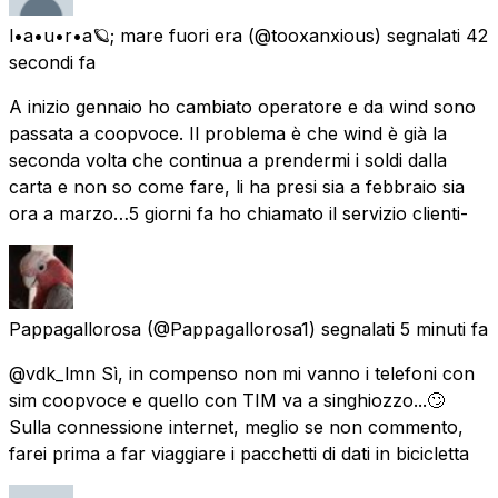
l•a•u•r•a🪐; mare fuori era
(@tooxanxious) segnalati
42
secondi fa
A inizio gennaio ho cambiato operatore e da wind sono
passata a coopvoce. Il problema è che wind è già la
seconda volta che continua a prendermi i soldi dalla
carta e non so come fare, li ha presi sia a febbraio sia
ora a marzo…5 giorni fa ho chiamato il servizio clienti-
Pappagallorosa
(@Pappagallorosa1) segnalati
5 minuti fa
@vdk_lmn Sì, in compenso non mi vanno i telefoni con
sim coopvoce e quello con TIM va a singhiozzo...🙄
Sulla connessione internet, meglio se non commento,
farei prima a far viaggiare i pacchetti di dati in bicicletta