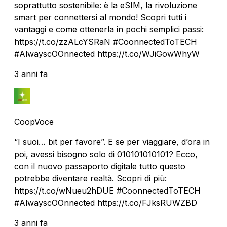
soprattutto sostenibile: è la eSIM, la rivoluzione
smart per connettersi al mondo! Scopri tutti i
vantaggi e come ottenerla in pochi semplici passi:
https://t.co/zzALcYSRaN #CoonnectedToTECH
#AlwayscOOnnected https://t.co/WJiGowWhyW
3 anni fa
CoopVoce
“I suoi… bit per favore”. E se per viaggiare, d’ora in
poi, avessi bisogno solo di 010101010101? Ecco,
con il nuovo passaporto digitale tutto questo
potrebbe diventare realtà. Scopri di più:
https://t.co/wNueu2hDUE #CoonnectedToTECH
#AlwayscOOnnected https://t.co/FJksRUWZBD
3 anni fa