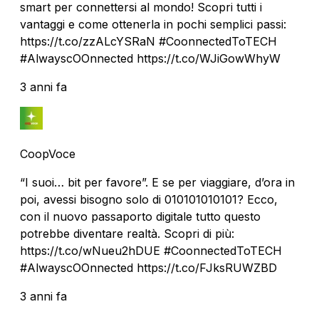
smart per connettersi al mondo! Scopri tutti i
vantaggi e come ottenerla in pochi semplici passi:
https://t.co/zzALcYSRaN #CoonnectedToTECH
#AlwayscOOnnected https://t.co/WJiGowWhyW
3 anni fa
CoopVoce
“I suoi… bit per favore”. E se per viaggiare, d’ora in
poi, avessi bisogno solo di 010101010101? Ecco,
con il nuovo passaporto digitale tutto questo
potrebbe diventare realtà. Scopri di più:
https://t.co/wNueu2hDUE #CoonnectedToTECH
#AlwayscOOnnected https://t.co/FJksRUWZBD
3 anni fa