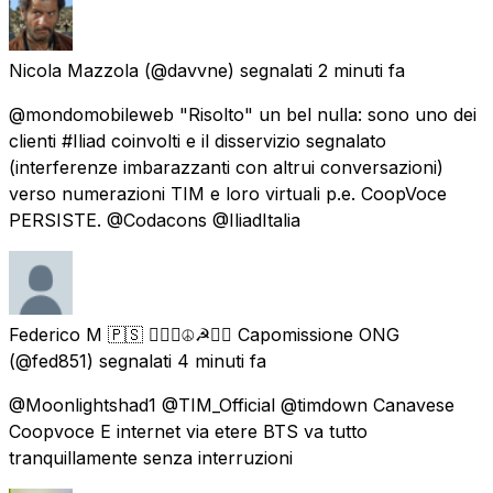
Nicola Mazzola
(@davvne) segnalati
2 minuti fa
@mondomobileweb "Risolto" un bel nulla: sono uno dei
clienti #Iliad coinvolti e il disservizio segnalato
(interferenze imbarazzanti con altrui conversazioni)
verso numerazioni TIM e loro virtuali p.e. CoopVoce
PERSISTE. @Codacons @IliadItalia
Federico M 🇵🇸 ✊🏿🌈☮️☭🏴‍☠️ Capomissione ONG
(@fed851) segnalati
4 minuti fa
@Moonlightshad1 @TIM_Official @timdown Canavese
Coopvoce E internet via etere BTS va tutto
tranquillamente senza interruzioni