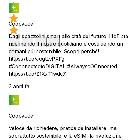
CoopVoce
Dagli spazzolini smart alle città del futuro: l'IoT sta
ridefinendo il nostro quotidiano e costruendo un
domani più sostenibile. Scopri perché!
https://t.co/JogtLvPXFg
#CoonnectedtoDIGITAL #AlwayscOOnnected
https://t.co/Z1XxT1wdq7
3 anni fa
CoopVoce
Veloce da richiedere, pratica da installare, ma
soprattutto sostenibile: è la eSIM, la rivoluzione