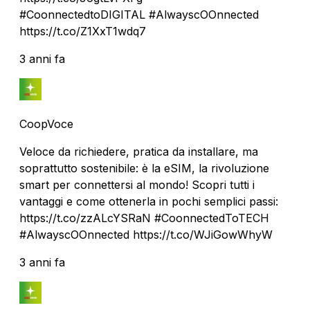
#CoonnectedtoDIGITAL #AlwayscOOnnected
https://t.co/Z1XxT1wdq7
3 anni fa
CoopVoce
Veloce da richiedere, pratica da installare, ma
soprattutto sostenibile: è la eSIM, la rivoluzione
smart per connettersi al mondo! Scopri tutti i
vantaggi e come ottenerla in pochi semplici passi:
https://t.co/zzALcYSRaN #CoonnectedToTECH
#AlwayscOOnnected https://t.co/WJiGowWhyW
3 anni fa