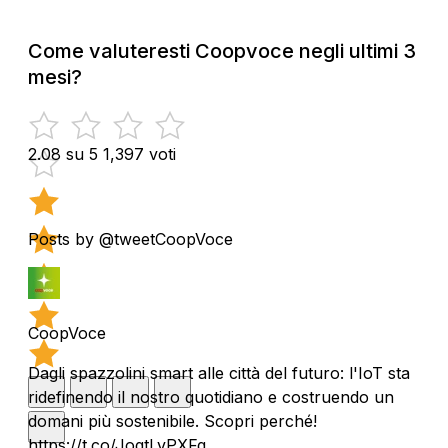
Come valuteresti Coopvoce negli ultimi 3
mesi?
2.08 su 5
1,397 voti
Posts by @tweetCoopVoce
CoopVoce
Dagli spazzolini smart alle città del futuro: l'IoT sta
ridefinendo il nostro quotidiano e costruendo un
domani più sostenibile. Scopri perché!
https://t.co/JogtLvPXFg