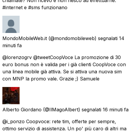
chiamate? Non ricevo e non riesco ad effettuarne.
#internet e #sms funzionano
MondoMobileWeb.it
(@mondomobileweb) segnalati
14
minuti fa
@lorenzogrv @tweetCoopVoce La promozione di 30
euro bonus non è valida per i già clienti CoopVoce con
una linea mobile già attiva. Se si attiva una nuova sim
con MNP la promo vale. Grazie ;) Samuele
Alberto Giordano
(@IlMagoAlbert) segnalati
16 minuti fa
@i_ponzo Coopvoce: rete tim, offerte per sempre,
ottimo servizio di assistenza. Un po' più caro di altri ma