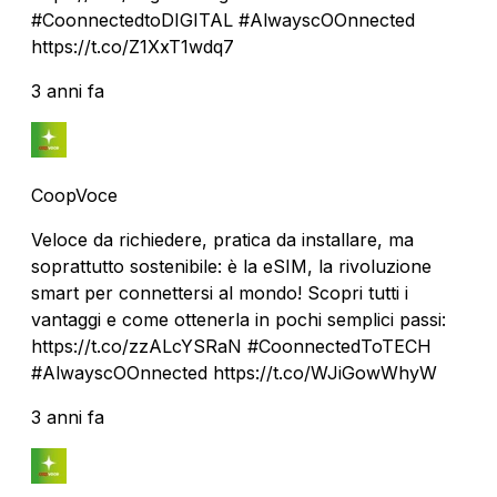
#CoonnectedtoDIGITAL #AlwayscOOnnected
https://t.co/Z1XxT1wdq7
3 anni fa
CoopVoce
Veloce da richiedere, pratica da installare, ma
soprattutto sostenibile: è la eSIM, la rivoluzione
smart per connettersi al mondo! Scopri tutti i
vantaggi e come ottenerla in pochi semplici passi:
https://t.co/zzALcYSRaN #CoonnectedToTECH
#AlwayscOOnnected https://t.co/WJiGowWhyW
3 anni fa