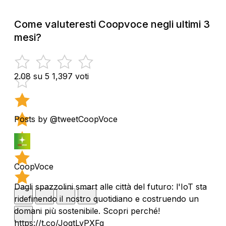
Come valuteresti Coopvoce negli ultimi 3
mesi?
2.08 su 5
1,397 voti
Posts by @tweetCoopVoce
CoopVoce
Dagli spazzolini smart alle città del futuro: l'IoT sta
ridefinendo il nostro quotidiano e costruendo un
domani più sostenibile. Scopri perché!
https://t.co/JogtLvPXFg