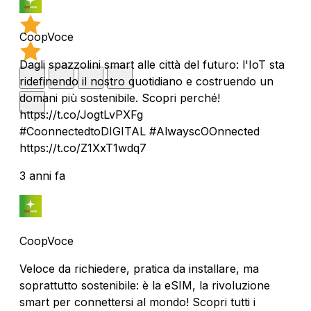
CoopVoce
Dagli spazzolini smart alle città del futuro: l'IoT sta
ridefinendo il nostro quotidiano e costruendo un
domani più sostenibile. Scopri perché!
https://t.co/JogtLvPXFg
#CoonnectedtoDIGITAL #AlwayscOOnnected
https://t.co/Z1XxT1wdq7
3 anni fa
CoopVoce
Veloce da richiedere, pratica da installare, ma
soprattutto sostenibile: è la eSIM, la rivoluzione
smart per connettersi al mondo! Scopri tutti i