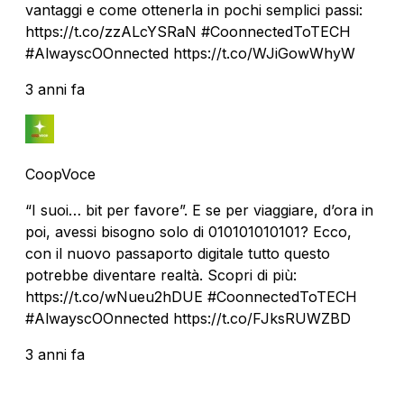
vantaggi e come ottenerla in pochi semplici passi:
https://t.co/zzALcYSRaN #CoonnectedToTECH
#AlwayscOOnnected https://t.co/WJiGowWhyW
3 anni fa
CoopVoce
“I suoi… bit per favore”. E se per viaggiare, d’ora in
poi, avessi bisogno solo di 010101010101? Ecco,
con il nuovo passaporto digitale tutto questo
potrebbe diventare realtà. Scopri di più:
https://t.co/wNueu2hDUE #CoonnectedToTECH
#AlwayscOOnnected https://t.co/FJksRUWZBD
3 anni fa