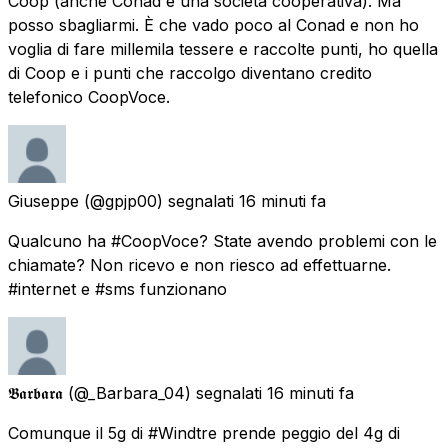
Coop (anche Conad è una società cooperativa). Ma
posso sbagliarmi. È che vado poco al Conad e non ho
voglia di fare millemila tessere e raccolte punti, ho quella
di Coop e i punti che raccolgo diventano credito
telefonico CoopVoce.
Giuseppe
(@gpjp00) segnalati
16 minuti fa
Qualcuno ha #CoopVoce? State avendo problemi con le
chiamate? Non ricevo e non riesco ad effettuarne.
#internet e #sms funzionano
𝕭𝖆𝖗𝖇𝖆𝖗𝖆
(@_Barbara_04) segnalati
16 minuti fa
Comunque il 5g di #Windtre prende peggio del 4g di