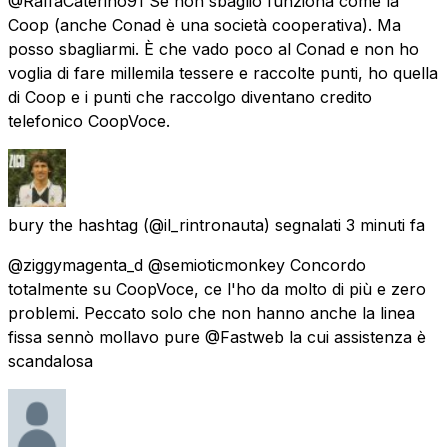
@RaffaCaterino91 Se non sbaglio funziona come la
Coop (anche Conad è una società cooperativa). Ma
posso sbagliarmi. È che vado poco al Conad e non ho
voglia di fare millemila tessere e raccolte punti, ho quella
di Coop e i punti che raccolgo diventano credito
telefonico CoopVoce.
bury the hashtag
(@il_rintronauta) segnalati
3 minuti fa
@ziggymagenta_d @semioticmonkey Concordo
totalmente su CoopVoce, ce l'ho da molto di più e zero
problemi. Peccato solo che non hanno anche la linea
fissa sennò mollavo pure @Fastweb la cui assistenza è
scandalosa