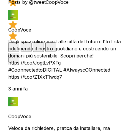
Posts by @tweetCoopVoce
CoopVoce
Dagli spazzolini smart alle città del futuro: l'IoT sta
ridefinendo il nostro quotidiano e costruendo un
domani più sostenibile. Scopri perché!
https://t.co/JogtLvPXFg
#CoonnectedtoDIGITAL #AlwayscOOnnected
https://t.co/Z1XxT1wdq7
3 anni fa
CoopVoce
Veloce da richiedere, pratica da installare, ma