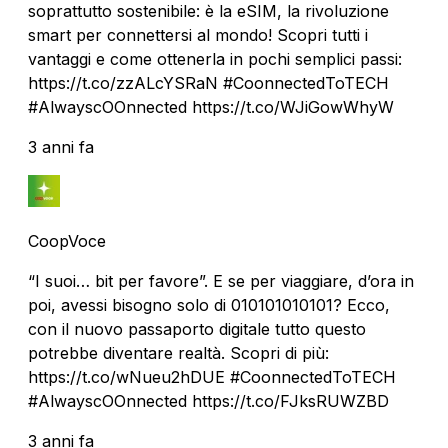
soprattutto sostenibile: è la eSIM, la rivoluzione
smart per connettersi al mondo! Scopri tutti i
vantaggi e come ottenerla in pochi semplici passi:
https://t.co/zzALcYSRaN #CoonnectedToTECH
#AlwayscOOnnected https://t.co/WJiGowWhyW
3 anni fa
CoopVoce
“I suoi… bit per favore”. E se per viaggiare, d’ora in
poi, avessi bisogno solo di 010101010101? Ecco,
con il nuovo passaporto digitale tutto questo
potrebbe diventare realtà. Scopri di più:
https://t.co/wNueu2hDUE #CoonnectedToTECH
#AlwayscOOnnected https://t.co/FJksRUWZBD
3 anni fa