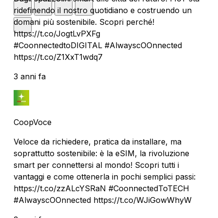
ridefinendo il nostro quotidiano e costruendo un
domani più sostenibile. Scopri perché!
https://t.co/JogtLvPXFg
#CoonnectedtoDIGITAL #AlwayscOOnnected
https://t.co/Z1XxT1wdq7
3 anni fa
CoopVoce
Veloce da richiedere, pratica da installare, ma
soprattutto sostenibile: è la eSIM, la rivoluzione
smart per connettersi al mondo! Scopri tutti i
vantaggi e come ottenerla in pochi semplici passi:
https://t.co/zzALcYSRaN #CoonnectedToTECH
#AlwayscOOnnected https://t.co/WJiGowWhyW