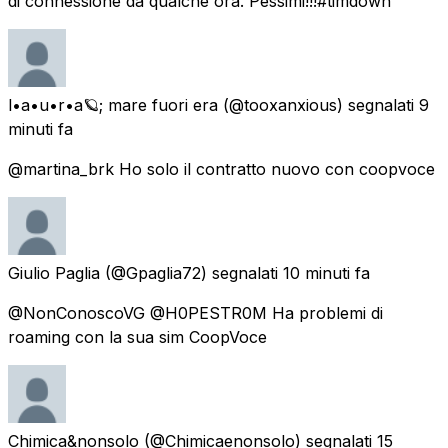
di connessione da qualche ora. Pessimi!!!#timdown
l•a•u•r•a🪐; mare fuori era
(@tooxanxious) segnalati
9
minuti fa
@martina_brk Ho solo il contratto nuovo con coopvoce
Giulio Paglia
(@Gpaglia72) segnalati
10 minuti fa
@NonConoscoVG @H0PESTR0M Ha problemi di
roaming con la sua sim CoopVoce
Chimica&nonsolo
(@Chimicaenonsolo) segnalati
15