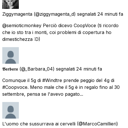
Ziggymagenta
(@ziggymagenta_d) segnalati
24 minuti fa
@semioticmonkey Perciò dicevo CoopVoce (ti ricordo
che io sto tra i monti, coi problemi di copertura ho
dimestichezza :D)
𝕭𝖆𝖗𝖇𝖆𝖗𝖆
(@_Barbara_04) segnalati
24 minuti fa
Comunque il 5g di #Windtre prende peggio del 4g di
#Coopvoce. Meno male che il 5g è in regalo fino al 30
settembre, pensa se l'avevo pagato...
L'uomo che sussurrava ai cervelli
(@MarcoCamillieri)